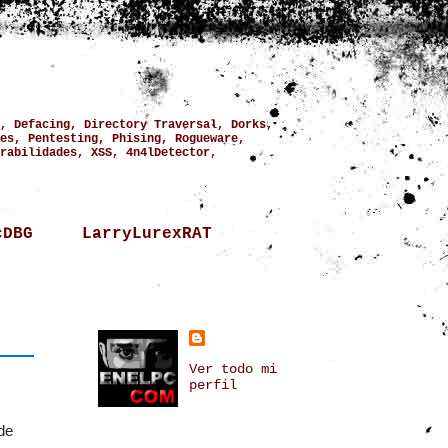
, Defacing, Directory Traversal, Dorks,
es, Pentesting, Phising, Rogueware,
rabilidades, XSS, 4n4lDetector,
cDBG
LarryLurexRAT
Ver todo mi
perfil
de