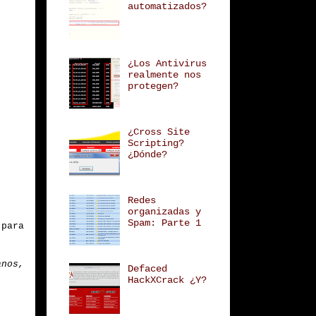
automatizados?
¿Los Antivirus
realmente nos
protegen?
¿Cross Site
Scripting?
¿Dónde?
Redes
organizadas y
Spam: Parte 1
para
anos,
Defaced
HackXCrack ¿Y?