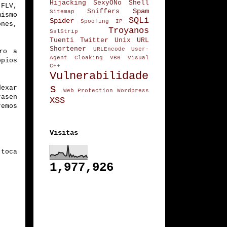
Hijacking
SexyONo
Shell
 FLV,
Spam
Sniffers
Sitemap
ismo
SQLi
Spider
Spoofing IP
nes,
Troyanos
SslStrip
Tuenti
Twitter
Unix
URL
Shortener
URLEncode
User-
ro a
Agent Cloaking
VB6
Visual
opios
C++
Vulnerabilidade
s
dexar
Web Protection
Wordpress
rasen
XSS
emos
Visitas
toca
1,977,926