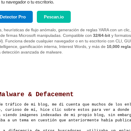
tu navegador o tu escritorio.
Detector Pro
Pescan.io
les, heurísticas de flujo anómalo, generación de reglas YARA con un clic,
 de firmas Microsoft manipuladas. Compatible con
32/64-bit
y formatos
 .cpl). Funciona desde cualquier navegador o en tu escritorio con CLI, GU
telligence, gamificación interna, Interest Words, y más de
10,000 regla
a detección avanzada de malware.
Malware & Defacement
de tráfico de mi blog, me di cuenta que muchos de los en
e, curioso de mí, hice clic sobre estos para ver a donde
a viendo imágenes indexadas de mi propio blog, sin embar
aba a un tema en cuestión que anteriormente había public
 a diferencia de otros buscadores, utilizaba un enlac