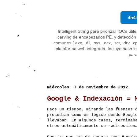
4n4l
Intelligent String para priorizar IOCs úti
carving de encabezados PE, y detección
comunes (.exe, .dll, .sys, .ocx, .scr, .drv,
plataforma web integrada. Incluye hash in
par
miércoles, 7 de noviembre de 2012
Google & Indexación = 
Hace un tiempo, mirando las fuentes 
procedían como es lógico desde Googl
llevaban. En algunos casos, terminab
otros automáticamente se redireccion
Con lo que me di cuenta que Google