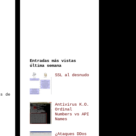
Entradas más vistas
última semana
SSL al desnudo
ás de
Antivirus K.O.
Ordinal
Numbers vs API
Names
¿Ataques DDos