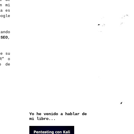
an mi
ta es
oogle
zando
o
SEO
,
de su
R” o
o de
Yo he venido a hablar de
mi libro...