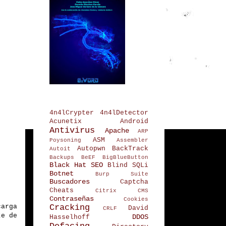
4n4lCrypter
4n4lDetector
Acunetix
Android
Antivirus
Apache
ARP
ASM
Poysoning
Assembler
Autopwn
BackTrack
Autoit
Backups
BeEF
BigBlueButton
Black Hat SEO
Blind SQLi
Botnet
Burp Suite
Buscadores
Captcha
Cheats
Citrix
CMS
Contraseñas
Cookies
Cracking
carga
David
CRLF
te de
DDOS
Hasselhoff