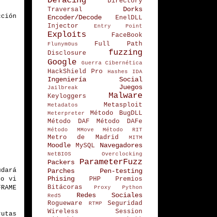
Defacing
Directory
Dorks
Traversal
cción
Encoder/Decode
EnelDLL
Injector
Entry Point
Exploits
FaceBook
Full Path
Flunym0us
fuzzing
Disclosure
Google
Guerra Cibernética
HackShield Pro
Hashes
IDA
Ingeniería Social
Juegos
Jailbreak
Malware
Keyloggers
Metasploit
Metadatos
Método BugDLL
Meterpreter
Método DAF
Método DAFe
Método MMove
Método RIT
Metro de Madrid
MITM
Moodle
Navegadores
MySQL
NetBIOS
Overclocking
ParameterFuzz
Packers
udará
Parches
Pen-testing
Phising
no vi
PHP
Premios
Bitácoras
FRAME
Proxy
Python
Redes Sociales
Red5
Rogueware
Seguridad
RTMP
Wireless
Session
rutas