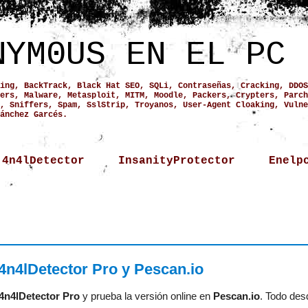
NYM0US EN EL PC
ing, BackTrack, Black Hat SEO, SQLi, Contraseñas, Cracking, DDOS
ers, Malware, Metasploit, MITM, Moodle, Packers, Crypters, Parch
, Sniffers, Spam, SslStrip, Troyanos, User-Agent Cloaking, Vulne
ánchez Garcés.
4n4lDetector
InsanityProtector
Enelp
4n4lDetector Pro y Pescan.io
4n4lDetector Pro
y prueba la versión online en
Pescan.io
. Todo des