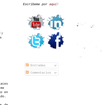
Escríbeme por
aquí!
I y
s
Entradas
Comentarios
laces
 me
go en
ado.
e de