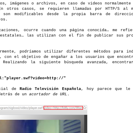
eos, imágenes o archivos, en caso de videos normalmente
En otros casos, se requieren llamadas por HTTP/S al m
 son modificables desde la propia barra de direccio
ros.
caciones, ocurre cuando una página conocida… me refie
 estatales… las utilizan con el fin de publicar sus pr
rmente, podríamos utilizar diferentes métodos para in
s, con el objetivo de engañar a los usuarios que encont
 Realizando la siguiente búsqueda avanzada, encontrar
l:"player.swf?video=http://"
icial de
Radio Televisión Española
, hoy parece que le 
detrás de un
acortador de URL
.