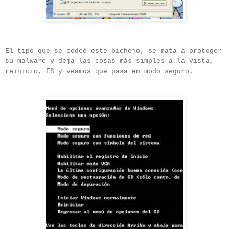
El tipo que se codeó este bichejo, se mata a proteger
su malware y deja las cosas más simples a la vista,
reinicio, F8 y veamos que pasa en modo seguro.