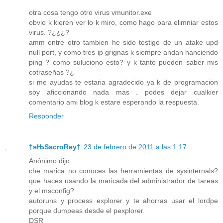
otra cosa tengo otro virus vmunitor.exe
obvio k kieren ver lo k miro, como hago para elimniar estos
virus. ?¿¿¿?
amm entre otro tambien he sido testigo de un atake upd
null port, y como tres ip grignas k siempre andan hanciendo
ping ? como suluciono esto? y k tanto pueden saber mis
cotraseñas ?¿
si me ayudas te estaria agradecido ya k de programacion
soy aficcionando nada mas . podes dejar cualkier
comentario ami blog k estare esperando la respuesta.
Responder
†яЊSacroRey†
23 de febrero de 2011 a las 1:17
Anónimo dijo...
che marica no conoces las herramientas de sysinternals?
que haces usando la maricada del administrador de tareas
y el msconfig?
autoruns y process explorer y te ahorras usar el lordpe
porque dumpeas desde el pexplorer.
DSR