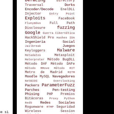
Defacing
Directory
Dorks
Traversal
Encoder/Decode
EnelDLL
Injector
Entry Point
Exploits
FaceBook
Full Path
Flunym0us
fuzzing
Disclosure
Google
Guerra Cibernética
HackShield Pro
Hashes
IDA
Ingeniería Social
Juegos
Jailbreak
Malware
Keyloggers
Metasploit
Metadatos
Método BugDLL
Meterpreter
Método DAF
Método DAFe
Método MMove
Método RIT
Metro de Madrid
MITM
Moodle
Navegadores
MySQL
NetBIOS
Overclocking
ParameterFuzz
Packers
Parches
Pen-testing
Phising
PHP
Premios
Bitácoras
Proxy
Python
Redes Sociales
Red5
Rogueware
Seguridad
RTMP
Wireless
Session
ue si