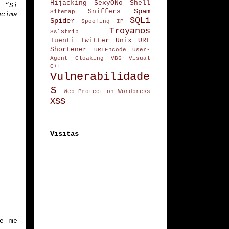
Hijacking
SexyONo
Shell
r “
Si
Spam
Sniffers
Sitemap
ncima
SQLi
Spider
Spoofing IP
Troyanos
SslStrip
Tuenti
Twitter
Unix
URL
Shortener
URLEncode
User-
Agent Cloaking
VB6
Visual
C++
Vulnerabilidade
s
Web Protection
Wordpress
XSS
Visitas
e me