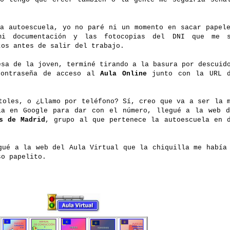
.
la autoescuela, yo no paré ni un momento en sacar papel
 mi documentación y las fotocopias del DNI que me s
os antes de salir del trabajo.
esa de la joven, terminé tirando a la basura por descuid
contraseña de acceso al
Aula Online
junto con la URL d
toles, o ¿Llamo por teléfono? Sí, creo que va a ser la 
la en Google para dar con el número, llegué a la web 
s de Madrid
, grupo al que pertenece la autoescuela en 
gué a la web del Aula Virtual que la chiquilla me había
so papelito.