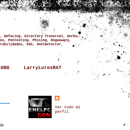
, Defacing, Directory Traversal, Dorks,
es, Pentesting, Phising, Rogueware,
rabilidades, XSS, 4n4lDetector,
cDBG
LarryLurexRAT
Ver todo mi
perfil
de