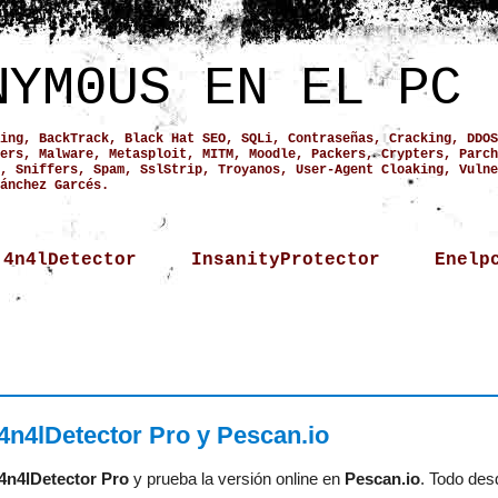
NYM0US EN EL PC
ing, BackTrack, Black Hat SEO, SQLi, Contraseñas, Cracking, DDOS
ers, Malware, Metasploit, MITM, Moodle, Packers, Crypters, Parch
, Sniffers, Spam, SslStrip, Troyanos, User-Agent Cloaking, Vulne
ánchez Garcés.
4n4lDetector
InsanityProtector
Enelp
4n4lDetector Pro y Pescan.io
4n4lDetector Pro
y prueba la versión online en
Pescan.io
. Todo des