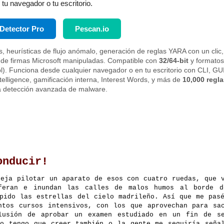
tu navegador o tu escritorio.
Detector Pro
Pescan.io
les, heurísticas de flujo anómalo, generación de reglas YARA con un clic,
 de firmas Microsoft manipuladas. Compatible con
32/64-bit
y formatos
 .cpl). Funciona desde cualquier navegador o en tu escritorio con CLI, GU
telligence, gamificación interna, Interest Words, y más de
10,000 regla
a detección avanzada de malware.
onducir!
ceja pilotar un aparato de esos con cuatro ruedas, que 
feran e inundan las calles de malos humos al borde d
upido las estrellas del cielo madrileño. Así que me pas
ntos cursos intensivos, con los que aprovechan para sa
lusión de aprobar un examen estudiado en un fin de se
o tengo que creer también o la gente me seguiría seña