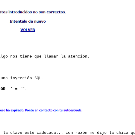
algo nos tiene que llamar la atención.
 una inyección SQL.
 OR '' = '
”.
e la clave esté caducada... con razón me dijo la chica q