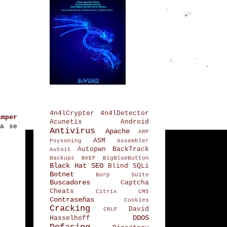
4n4lCrypter
4n4lDetector
amper
Acunetix
Android
a se
Antivirus
Apache
ARP
ASM
Poysoning
Assembler
Autopwn
BackTrack
Autoit
Backups
BeEF
BigBlueButton
Black Hat SEO
Blind SQLi
Botnet
Burp Suite
Buscadores
Captcha
Cheats
Citrix
CMS
Contraseñas
Cookies
Cracking
David
CRLF
DDOS
Hasselhoff