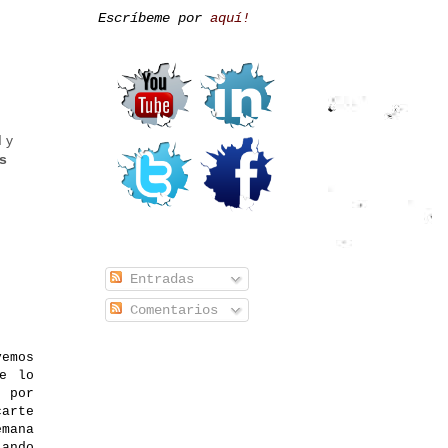
Escríbeme por
aquí!
I y
s
Entradas
Comentarios
vemos
e lo
é por
carte
mana
lando