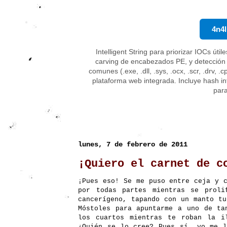
4n4l
Intelligent String para priorizar IOCs úti
carving de encabezados PE, y detección
comunes (.exe, .dll, .sys, .ocx, .scr, .drv,
plataforma web integrada. Incluye hash in
par
lunes, 7 de febrero de 2011
¡Quiero el carnet de c
¡Pues eso! Se me puso entre ceja y 
por todas partes mientras se proli
cancerígeno, tapando con un manto t
Móstoles para apuntarme a uno de ta
los cuartos mientras te roban la i
¿Quién se lo cree? Pues sí, yo me l