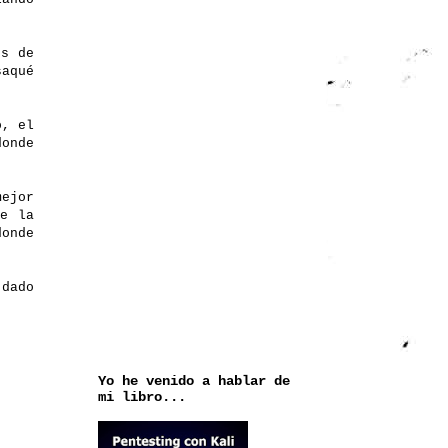
es de
aqué
o, el
onde
mejor
de la
donde
 dado
Yo he venido a hablar de
mi libro...