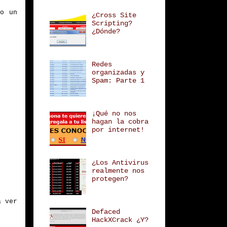
mo un
¿Cross Site
Scripting?
¿Dónde?
Redes
organizadas y
Spam: Parte 1
¡Qué no nos
hagan la cobra
por internet!
¿Los Antivirus
realmente nos
protegen?
a ver
Defaced
HackXCrack ¿Y?