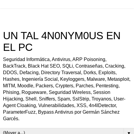
UN TAL 4N0NYM0US EN
EL PC
Seguridad Informática, Antivirus, ARP Poisoning,
BackTrack, Black Hat SEO, SQLi, Contraseñas, Cracking,
DDOS, Defacing, Directory Traversal, Dorks, Exploits,
Hashes, Ingeniería Social, Keyloggers, Malware, Metasploit,
MITM, Moodle, Packers, Crypters, Parches, Pentesting,
Phising, Rogueware, Seguridad Wireless, Session
Hijacking, Shell, Sniffers, Spam, SslStrip, Troyanos, User-
Agent Cloaking, Vulnerabilidades, XSS, 4n4lDetector,
ParameterFuzz, Bypass Antivirus por Germán Sánchez
Garcés.
▼